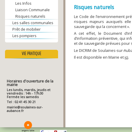
Les Infos
Risques naturels
Liaison Communale
Risques naturels
Le Code de l’environnement prévo
risques majeurs auxquels elle
Les salles communales
sauvegarde qui la concernent ».
Prêt de mobilier
A cet effet, le Document d’i
Les pompiers
d’information préventive, qui in
et de sauvegarde prévues pour s
Le DICRIM de Soulaines-sur-Aub
VIE PRATIQUE
Il est disponible en Mairie et
ici
.
Horaires d'ouverture de la
mairie
Les lundis, mardis, jeudis et
vendredis : 14h - 17h30
Fermée les samedis
Tel : 02 41 45 30 21
mairie@soulaines-sur-
aubance.fr