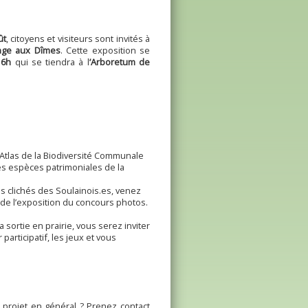
ût
, citoyens et visiteurs sont invités à
nge aux Dîmes
. Cette exposition se
16h
qui se tiendra à l
’Arboretum de
’Atlas de la Biodiversité Communale
es espèces patrimoniales de la
es clichés des Soulainois.es, venez
 de l’exposition du concours photos.
 la sortie en prairie, vous serez inviter
 participatif, les jeux et vous
 projet en général ? Prenez contact