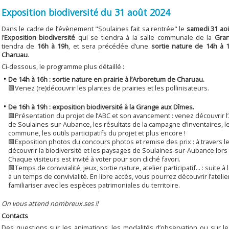
Exposition biodiversité du 31 août 2024
Dans le cadre de l’évènement "Soulaines fait sa rentrée" le
samedi 31 ao
l’
Exposition biodiversité
qui se tiendra à la salle communale de la
Gra
tiendra de
16h à 19h
, et sera précédée d’une
sortie nature de 14h à 
Charuau
.
Ci-dessous, le programme plus détaillé :
De 14h à 16h : sortie nature en prairie à l’Arboretum de Charuau.
🟩Venez (re)découvrir les plantes de prairies et les pollinisateurs.
De 16h à 19h : exposition biodiversité à la Grange aux Dîmes.
🟩Présentation du projet de l’ABC et son avancement : venez découvrir l
de Soulaines-sur-Aubance, les résultats de la campagne d’inventaires, l
commune, les outils participatifs du projet et plus encore !
🟩Exposition photos du concours photos et remise des prix : à travers l
découvrir la biodiversité et les paysages de Soulaines-sur-Aubance lors
Chaque visiteurs est invité à voter pour son cliché favori.
🟩Temps de convivialité, jeux, sortie nature, atelier participatif... : suite à
à un temps de convivialité. En libre accès, vous pourrez découvrir l’atelier
familiariser avec les espèces patrimoniales du territoire.
On vous attend nombreux.ses !!
Contacts
Des questions sur les animations, les modalités d’observation ou sur le