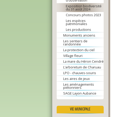
d’observation
Exposition biodiversité
du 31 août 2024
Concours photos 2023
Les espèces
patrimoniales
Les productions
Monuments anciens
Les sentiers de
randonnée
La protection du ciel
Village fleuri
La mare du Héron Cendré
L’arboretum de Charuau
LPO - chauves-souris
Les aires de jeux
Les aménagements
piétonniers
SAGE Layon Aubance
VIE MUNICIPALE