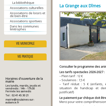
La bibliothèque
La Grange aux Dîmes
Associations culturelles
Associations de loisirs et
de bien-être
Associations sportives
Dans les communes
limitrophes
VIE MUNICIPALE
VIE PRATIQUE
Consulter le programme des anim
Les tarifs spectacles 2026-2027 :
–
Plein tarif : 12 €
Horaires d'ouverture de la
–
Soulainois : 7,5 €
mairie
–
Tarif réduit : 5 € (enfants,
Les lundis, mardis, jeudis et
situation de handicap et de
vendredis : 14h - 17h30
Fermée les samedis
justificatif)
Tel : 02 41 45 30 21
Le paiement par chèque doit être 
mairie@soulaines-sur-
Merci pour votre compréhension
aubance.fr