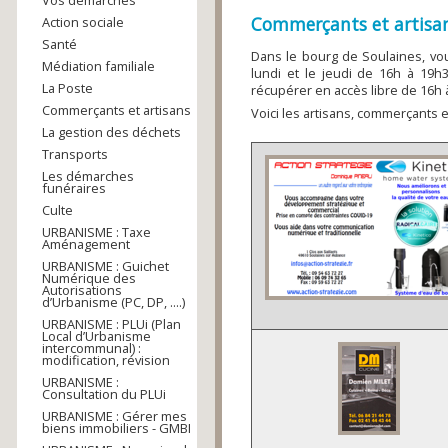
Vos démarches
Commerçants et artisa
Action sociale
Santé
Dans le bourg de Soulaines, vou
Médiation familiale
lundi et le jeudi de 16h à 19h
La Poste
récupérer en accès libre de 16h 
Commerçants et artisans
Voici les artisans, commerçants
La gestion des déchets
Transports
Les démarches
funéraires
Culte
URBANISME : Taxe
Aménagement
URBANISME : Guichet
Numérique des
Autorisations
d’Urbanisme (PC, DP, ....)
URBANISME : PLUi (Plan
Local d’Urbanisme
intercommunal) :
modification, révision
URBANISME :
Consultation du PLUi
URBANISME : Gérer mes
biens immobiliers - GMBI