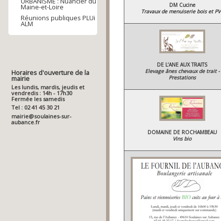
URBANISME : Nuancier du
DM Cucine
Maine-et-Loire
Travaux de menuiserie bois et PV
Réunions publiques PLUi
ALM
DE L’ANE AUX TRAITS
Elevage ânes chevaux de trait -
Horaires d'ouverture de la
mairie
Prestations
Les lundis, mardis, jeudis et
vendredis : 14h - 17h30
Fermée les samedis
Tel : 02 41 45 30 21
mairie@soulaines-sur-
aubance.fr
DOMAINE DE ROCHAMBEAU
Vins bio